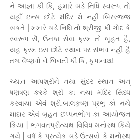
ને આજ્ઞા કી કિ, હમારે બડે નિધિ સ્વરૂપ તો
યહાઁ ઇન્સ છોટે મંદિર મે નહી બિરરજજ
સકતે | મમારે બડે નિધિ તો શ્રીજી કી ગોદ કે
સ્વરૂપ સૈ, ઉનકા સેવા ક્રમ તો બૃહત હૈ,
યહ ક્રમ ઇસ છોટે સ્થાન પર સંભવ નહી હૈ
તબ વૈષ્ણવો ને બિનતી કી કિ, કૃપાનાથ!
ચ્યાત આપશ્રીને નયા સુંદર સ્થાન અન્
ષણષણ કરકે શ્રી કા નયા મંદિર સિધ્ધ
કરવાયા એવં શ્રી.બાલકૃષ્ણ પ્રભુ કો નયે
માદાર એવં બૃહત છપ્પનભોગ કા આયોજન
કિયા | ભગવતપ્રીત્યથ વિવિધ મનોરથ કિયે
ગયે | વર્ષ કે પ્રત્યેક બડે ઉત્સવો કે મનોરથ