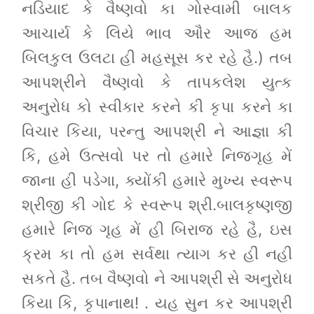
નડિયાદ કે વૈષ્ણવો કા ગોસ્વામી બાલક
આચાર્ય કે લિયે ભાવ ઔર આજ હમ
બિલકુલ ઉલટા હી મહસૂસ કર રહે હૈ.) તબ
આપશ્રીને વૈષ્ણવો કે તાપકલેશ યુત્ક
અનુરોધ કો સ્વીકાર કરને કી કૃપા કરને કા
વિચાર કિયા, પરન્તુ આપશ્રી ને આજ્ઞા કી
કિ, હમે ઉત્સવો પર તો હમારે નિજગૃહ મેં
જાના હી પડેગા, ક્યોંકી હમારે મુખ્ય સ્વરૂપ
શ્રીજી કી ગોદ કે સ્વરૂપ શ્રી.બાલકૃષ્ણજી
હમારે નિજ ગૃહ મેં હી બિરાજ રહે હૈ, ઇસ
ક્રમ કા તો હમ સર્વથા ત્યાગ કર હી નહી
સકતે હૈ. તબ વૈષ્ણવો ને આપશ્રી સે અનુરોધ
કિયા કિ, કૃપાનાથ! . યહ સુન કર આપશ્રી