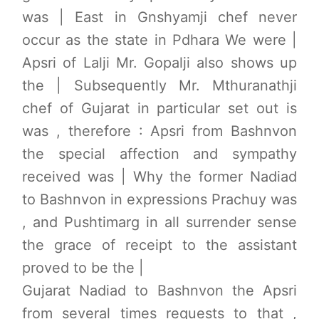
was | East in Gnshyamji chef never
Pushtimarg
occur as the state in Pdhara We were |
Photo Gallery
Apsri of Lalji Mr. Gopalji also shows up
History
the | Subsequently Mr. Mthuranathji
chef of Gujarat in particular set out is
Contact Us
was , therefore : Apsri from Bashnvon
the special affection and sympathy
received was | Why the former Nadiad
to Bashnvon in expressions Prachuy was
, and Pushtimarg in all surrender sense
the grace of receipt to the assistant
proved to be the |
Gujarat Nadiad to Bashnvon the Apsri
from several times requests to that ,