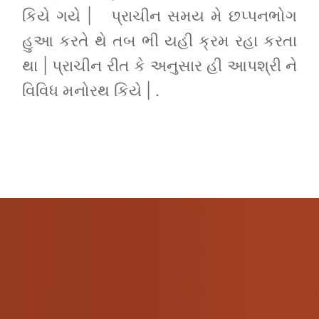
કિયે ગયે | પ્રાચીન સમય મે છપ્પનભોગ
હુઆ કરતે થે તબ ભી યહી ક્રમ રહા કરતા
થા | પ્રાચીન રીત કે અનુસાર હી આપશ્રી ને
વિવિધ મનોરથ કિયે | .