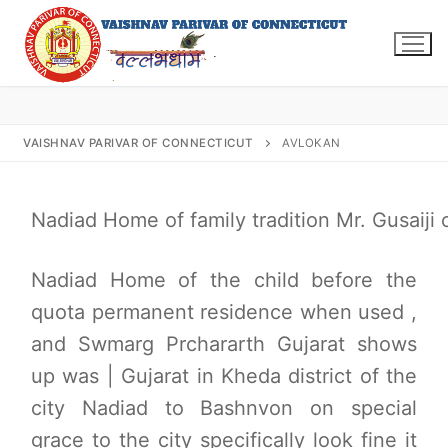
Skip
to
content
VAISHNAV PARIVAR OF CONNECTICUT
AVLOKAN
Search
for:
Nadiad Home of family tradition Mr. Gusaiji of
Nadiad Home of the child before the
quota permanent residence when used ,
INFO@VPOFCT.ORG
(860) 417 0007
Home
and Swmarg Prchararth Gujarat shows
up was | Gujarat in Kheda district of the
About Us
city Nadiad to Bashnvon on special
Darshan Time
grace to the city specifically look fine it